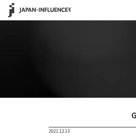
G
2021.12.13